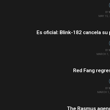
BY
MAY 15, 
Es oficial: Blink-182 cancela su
BY
MARCH 1, 
Red Fang regre
BY
MARCH 1, 
The Rasmus agend