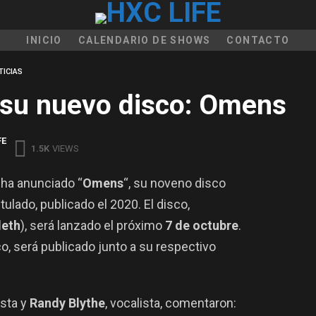
INICIO
CALENDARIO DE SHOWS
CONTACTO
TICIAS
 su nuevo disco: Omens
FE
1.5K
VIEWS
, ha anunciado “
Omens
“, su noveno disco
ulado, publicado el 2020. El disco,
eth
), será lanzado el próximo
7 de octubre
.
sco, será publicado junto a su respectivo
rista y
Randy Blythe
, vocalista, comentaron: