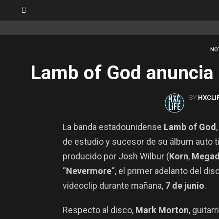
SWITCH
SKIN
NO
Lamb of God anuncia
BY
HXCLI
La banda estadounidense
Lamb of God
de estudio y sucesor de su álbum auto tit
producido por Josh Wilbur (
Korn
,
Megad
“
Nevermore
“, el primer adelanto del di
videoclip durante mañana,
7 de junio
.
Respecto al disco,
Mark Morton
, guitar