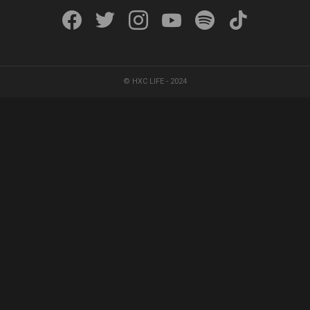
facebook
twitter
instagram
youtube
spotify
tiktok
© HXC LIFE - 2024