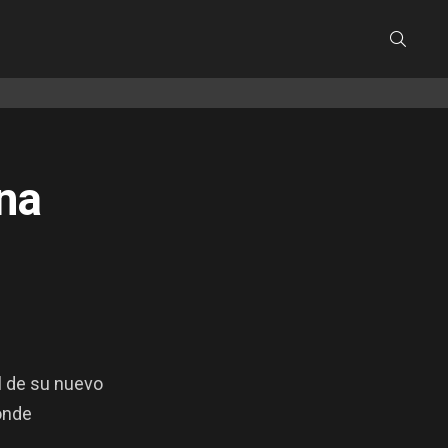
SEARC
ena
l de su nuevo
donde