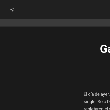
SWITCH
SKIN
Ga
El día de ayer
single ‘Solo 
repletaron el