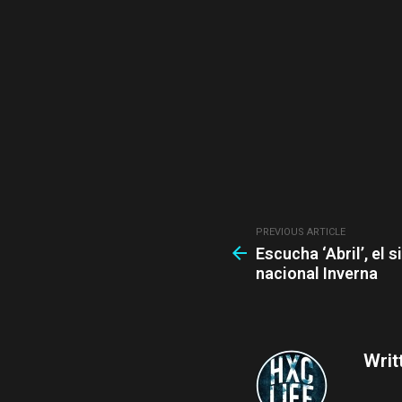
PREVIOUS ARTICLE
See
Escucha ‘Abril’, el 
more
nacional Inverna
Writ