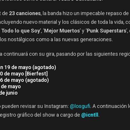
t de
23 canciones
, la banda hizo un impecable repaso de
incluyendo nuevo material y los clásicos de toda la vida, c
 Todo lo que Soy
’, ‘
Mejor Muertos
’ y ‘
Punk Superstars
’
a los nostálgicos como a las nuevas generaciones.
a continuará con su gira, pasando por las siguientes regi
n 19 de mayo (agotado)
0 de mayo [Bierfest]
6 de mayo (agotado)
7 de mayo
e junio
o pueden revisar su Instagram:
@losgufi
. A continuación
egistro gráfico del show a cargo de
@icntll
.