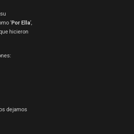
 su
omo ‘
Por Ella
’,
, que hicieron
ones:
 los dejamos