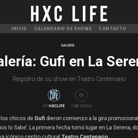
INICIO
CALENDARIO DE SHOWS
CONTACTO
GALERÍA
lería: Gufi en La Ser
Registro de su show en Teatro Centenario
BY
HXCLIFE
1.5K
VIEWS
, los chicos de
Gufi
dieron comienzo a la gira promociona
Dios lo Sabe’. La primera fecha tomó lugar en La Serena, 
 ya icónico centro cultural
Teatro Centenario
.