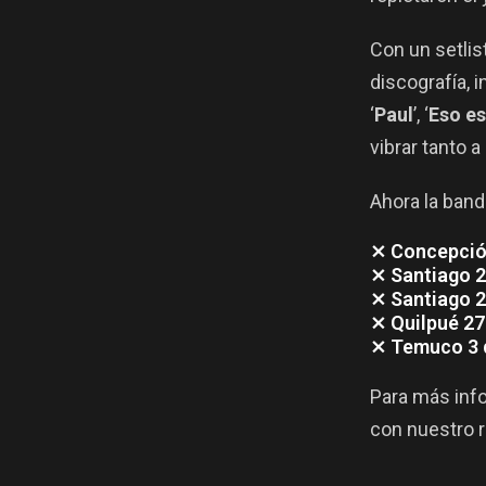
Con un setlis
discografía, 
‘
Paul
’, ‘
Eso es
vibrar tanto 
Ahora la band
⨯ Concepció
⨯ Santiago 2
⨯ Santiago 2
⨯ Quilpué 2
⨯ Temuco 3 d
Para más inf
con nuestro r