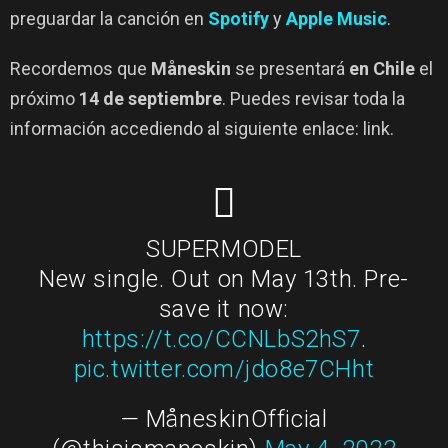
preguardar la canción en
Spotify
y
Apple Music
.
Recordemos que
Måneskin
se presentará
en Chile
el
próximo
14 de septiembre
. Puedes revisar toda la
información accediendo al siguiente enlace: link.
SUPERMODEL
New single. Out on May 13th. Pre-
save it now:
https://t.co/CCNLbS2hS7
.
pic.twitter.com/jdo8e7CHht
— MåneskinOfficial