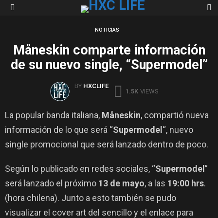
S
Menu
NOTICIAS
Måneskin comparte información
de su nuevo single, “Supermodel”
BY
HXCLIFE
1.5K
VIEWS
La popular banda italiana,
Måneskin
, compartió nueva
información de lo que será “
Supermodel
“, nuevo
single promocional que será lanzado dentro de poco.
Según lo publicado en redes sociales, “
Supermodel
”
será lanzado el próximo
13 de mayo
, a las
19:00 hrs
.
(hora chilena). Junto a esto también se pudo
visualizar el cover art del sencillo y el enlace para