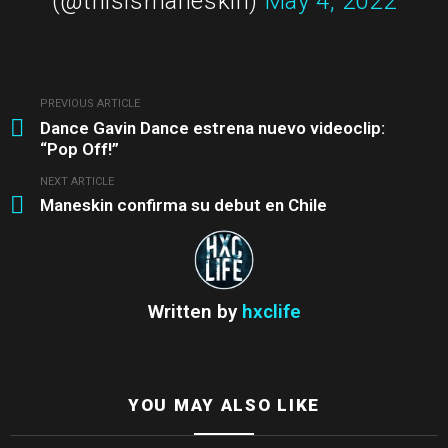
(@thisismaneskin)
May 4, 2022
PREVIOUS ARTICLE
See
Dance Gavin Dance estrena nuevo videoclip:
more
“Pop Off!”
NEXT ARTICLE
Maneskin confirma su debut en Chile
Written by
hxclife
YOU MAY ALSO LIKE