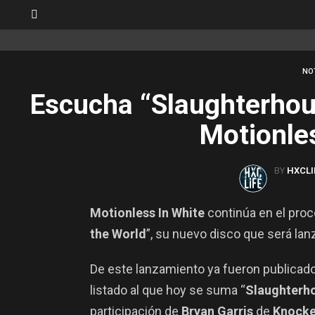
SWITCH
SKIN
NO
Escucha “Slaughterhou
Motionle
BY
HXCLI
Motionless In White
continúa en el pro
the World
”, su nuevo disco que será la
De este lanzamiento ya fueron publicado
listado al que hoy se suma “
Slaughterh
participación de
Bryan Garris
de
Knocke