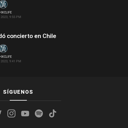
HXCLIFE
2023, 9:55 PM
ó concierto en Chile
HXCLIFE
2023, 9:41 PM
SÍGUENOS
k
twitter
instagram
youtube
spotify
tiktok