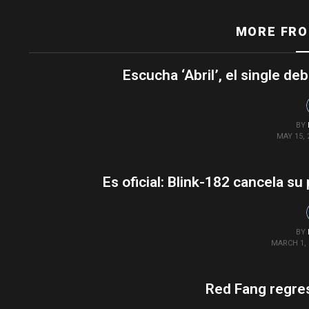
MORE FR
Escucha ‘Abril’, el single de
BY
MAY 15, 
Es oficial: Blink-182 cancela su
BY
MARCH 1, 
Red Fang regre