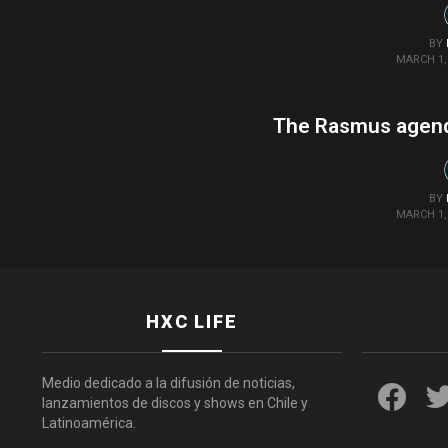
BY
MARCH 1, 
The Rasmus agend
BY
MARCH 1, 
HXC LIFE
faceboo
Medio dedicado a la difusión de noticias,
lanzamientos de discos y shows en Chile y
Latinoamérica.