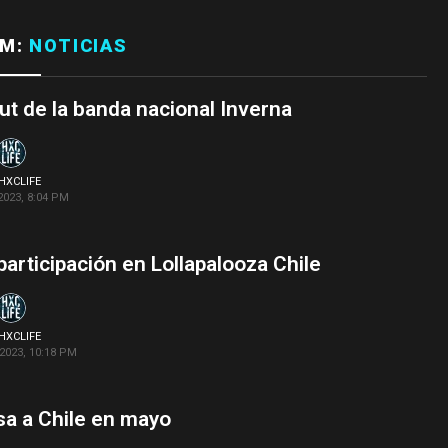
OM:
NOTICIAS
but de la banda nacional Inverna
HXCLIFE
2023, 8:04 PM
 participación en Lollapalooza Chile
HXCLIFE
2023, 10:18 PM
sa a Chile en mayo