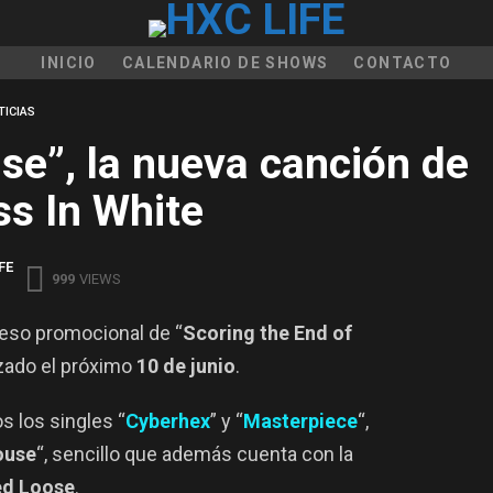
INICIO
CALENDARIO DE SHOWS
CONTACTO
TICIAS
se”, la nueva canción de
ss In White
FE
999
VIEWS
ceso promocional de “
Scoring the End of
nzado el próximo
10 de junio
.
s los singles “
Cyberhex
” y “
Masterpiece
“,
ouse
“, sencillo que además cuenta con la
d Loose
.