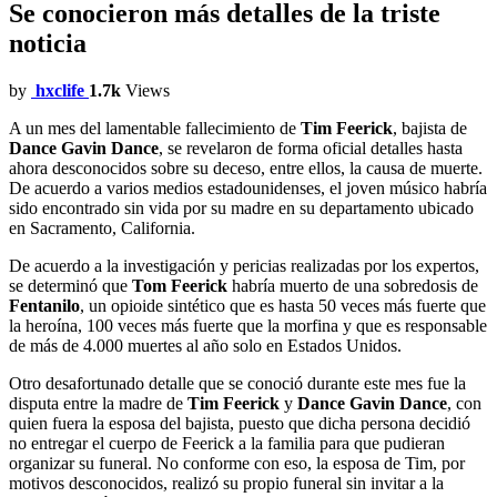
Se conocieron más detalles de la triste
noticia
by
hxclife
1.7k
Views
A un mes del lamentable fallecimiento de
Tim Feerick
, bajista de
Dance Gavin Dance
, se revelaron de forma oficial detalles hasta
ahora desconocidos sobre su deceso, entre ellos, la causa de muerte.
De acuerdo a varios medios estadounidenses, el joven músico habría
sido encontrado sin vida por su madre en su departamento ubicado
en Sacramento, California.
De acuerdo a la investigación y pericias realizadas por los expertos,
se determinó que
Tom Feerick
habría muerto de una sobredosis de
Fentanilo
, un opioide sintético que es hasta 50 veces más fuerte que
la heroína, 100 veces más fuerte que la morfina y que es responsable
de más de 4.000 muertes al año solo en Estados Unidos.
Otro desafortunado detalle que se conoció durante este mes fue la
disputa entre la madre de
Tim Feerick
y
Dance Gavin Dance
, con
quien fuera la esposa del bajista, puesto que dicha persona decidió
no entregar el cuerpo de Feerick a la familia para que pudieran
organizar su funeral. No conforme con eso, la esposa de Tim, por
motivos desconocidos, realizó su propio funeral sin invitar a la