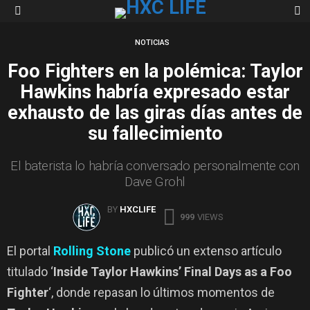
S
Menu
NOTICIAS
Foo Fighters en la polémica: Taylor
Hawkins habría expresado estar
exhausto de las giras días antes de
su fallecimiento
El baterista lo habría conversado personalmente con
Dave Grohl
BY
HXCLIFE
999
VIEWS
El portal
Rolling Stone
publicó un extenso artículo
titulado ‘
Inside Taylor Hawkins’ Final Days as a Foo
Fighter
‘, donde repasan lo últimos momentos de