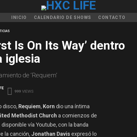
INICIO
CALENDARIO DE SHOWS
CONTACTO
TICIAS
st Is On Its Way’ dentro
 iglesia
zamiento de ‘Requiem’
FE
999
VIEWS
o disco,
Requiem
,
Korn
dio una íntima
ited Methodist Church
a comienzos de
 disponible vía Youtube, con la banda
re la canción,
Jonathan Davis
expresó lo