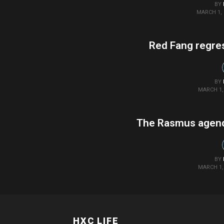
BY
MARCH 1, 
Red Fang regre
BY
MARCH 1, 
The Rasmus agend
BY
MARCH 1, 
HXC LIFE