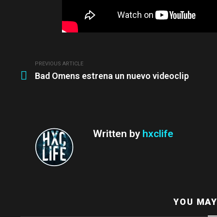
PREVIOUS ARTICLE
See
Bad Omens estrena un nuevo videoclip
more
Written by
hxclife
YOU MAY