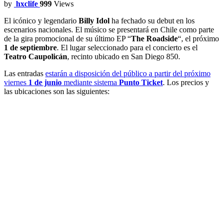
by
hxclife
999
Views
El icónico y legendario
Billy Idol
ha fechado su debut en los
escenarios nacionales. El músico se presentará en Chile como parte
de la gira promocional de su último EP “
The Roadside
“, el próximo
1 de septiembre
. El lugar seleccionado para el concierto es el
Teatro Caupolicán
, recinto ubicado en San Diego 850.
Las entradas
estarán a disposición del público a partir del próximo
viernes
1 de junio
mediante sistema
Punto Ticket
. Los precios y
las ubicaciones son las siguientes: