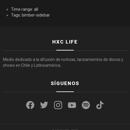
Time range: all
Tags: bimber-sidebar
HXC LIFE
Medio dedicado a la difusión de noticias, lanzamientos de discos y
shows en Chile y Latinoamérica.
SÍGUENOS
facebook
twitter
instagram
youtube
spotify
tiktok