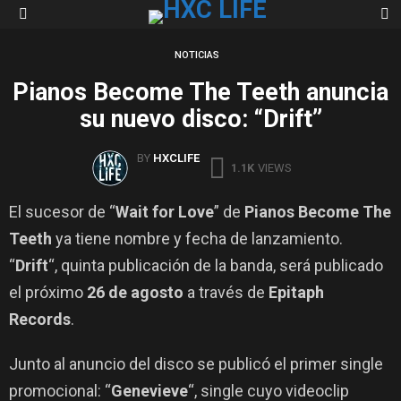
S
Menu
NOTICIAS
Pianos Become The Teeth anuncia
su nuevo disco: “Drift”
BY
HXCLIFE
1.1K
VIEWS
El sucesor de “
Wait for Love
” de
Pianos Become The
Teeth
ya tiene nombre y fecha de lanzamiento.
“
Drift
“, quinta publicación de la banda, será publicado
el próximo
26 de agosto
a través de
Epitaph
Records
.
Junto al anuncio del disco se publicó el primer single
promocional: “
Genevieve
“, single cuyo videoclip