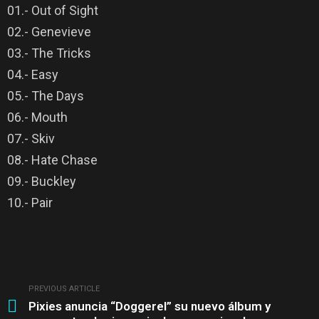
01.- Out of Sight
02.- Genevieve
03.- The Tricks
04.- Easy
05.- The Days
06.- Mouth
07.- Skiv
08.- Hate Chase
09.- Buckley
10.- Pair
PREVIOUS ARTICLE
See
Pixies anuncia “Doggerel” su nuevo álbum y
more