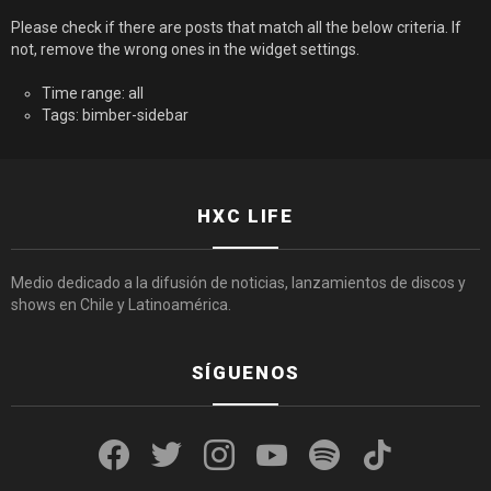
Please check if there are posts that match all the below criteria. If
not, remove the wrong ones in the widget settings.
Time range: all
Tags: bimber-sidebar
HXC LIFE
Medio dedicado a la difusión de noticias, lanzamientos de discos y
shows en Chile y Latinoamérica.
SÍGUENOS
facebook
twitter
instagram
youtube
spotify
tiktok