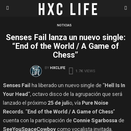
S
Menu
NOTICIAS
Senses Fail lanza un nuevo single:
“End of the World / A Game of
Chess”
BY
HXCLIFE
1.7K
VIEWS
Senses Fail
ha liberado un nuevo single de “
Hell Is In
Your Head
“, octavo disco de la agrupación que será
lanzado el próximo
25 de juli
o, vía
Pure Noise
Records
. “
End of the World / A Game of Chess
”
cuenta con la participación de
Connie Sgarbossa
de
SeeYouSpaceCowboy
como vocalista invitada.