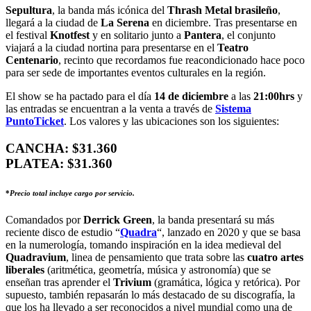
Sepultura
, la banda más icónica del
Thrash Metal brasileño
,
llegará a la ciudad de
La Serena
en diciembre. Tras presentarse en
el festival
Knotfest
y en solitario junto a
Pantera
, el conjunto
viajará a la ciudad nortina para presentarse en el
Teatro
Centenario
, recinto que recordamos fue reacondicionado hace poco
para ser sede de importantes eventos culturales en la región.
El show se ha pactado para el día
14 de diciembre
a las
21:00hrs
y
las entradas se encuentran a la venta a través de
Sistema
PuntoTicket
. Los valores y las ubicaciones son los siguientes:
CANCHA: $31.360
PLATEA: $31.360
*
Precio total incluye cargo por servicio.
Comandados por
Derrick Green
, la banda presentará su más
reciente disco de estudio “
Quadra
“, lanzado en 2020 y que se basa
en la numerología, tomando inspiración en la idea medieval del
Quadravium
, linea de pensamiento que trata sobre las
cuatro artes
liberales
(aritmética, geometría, música y astronomía) que se
enseñan tras aprender el
Trivium
(gramática, lógica y retórica). Por
supuesto, también repasarán lo más destacado de su discografía, la
que los ha llevado a ser reconocidos a nivel mundial como una de