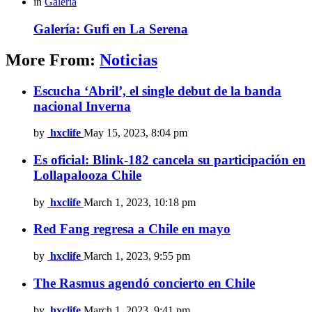
in
Galería
Galería: Gufi en La Serena
More From:
Noticias
Escucha ‘Abril’, el single debut de la banda
nacional Inverna
by
hxclife
May 15, 2023, 8:04 pm
Es oficial: Blink-182 cancela su participación en
Lollapalooza Chile
by
hxclife
March 1, 2023, 10:18 pm
Red Fang regresa a Chile en mayo
by
hxclife
March 1, 2023, 9:55 pm
The Rasmus agendó concierto en Chile
by
hxclife
March 1, 2023, 9:41 pm