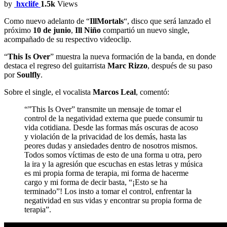
by
hxclife
1.5k
Views
Como nuevo adelanto de “
IllMortals
“, disco que será lanzado el
próximo
10 de junio
,
Ill Niño
compartió un nuevo single,
acompañado de su respectivo videoclip.
“
This Is Over
” muestra la nueva formación de la banda, en donde
destaca el regreso del guitarrista
Marc Rizzo
, después de su paso
por
Soulfly
.
Sobre el single, el vocalista
Marcos Leal
, comentó:
“”This Is Over” transmite un mensaje de tomar el
control de la negatividad externa que puede consumir tu
vida cotidiana. Desde las formas más oscuras de acoso
y violación de la privacidad de los demás, hasta las
peores dudas y ansiedades dentro de nosotros mismos.
Todos somos víctimas de esto de una forma u otra, pero
la ira y la agresión que escuchas en estas letras y música
es mi propia forma de terapia, mi forma de hacerme
cargo y mi forma de decir basta, “¡Esto se ha
terminado”! Los insto a tomar el control, enfrentar la
negatividad en sus vidas y encontrar su propia forma de
terapia”.