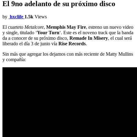
El 9no adelanto de su próximo disco
by
hxclife
1.5k
Views
El cuarteto
Metalcore
,
Memphis May Fire
, estreno un nuevo video
y single, titulado ‘
Your Turn
‘. Este es el noveno track que la banda
da a conocer de su próximo disco,
Remade In Misery
, el cual será
liberado el día 3 de junio vía
Rise Records
.
Sin más que agregar los dejamos con más reciente de Matty Mullins
y compañía: