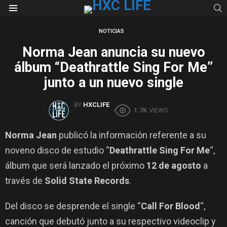
S
Menu
NOTICIAS
Norma Jean anuncia su nuevo
álbum “Deathrattle Sing For Me”
junto a un nuevo single
BY
HXCLIFE
1.7K
VIEWS
Norma Jean
publicó la información referente a su
noveno disco de estudio “
Deathrattle Sing For Me
“,
álbum que será lanzado el próximo
12 de agosto
a
través de
Solid State Records
.
Del disco se desprende el single “
Call For Blood
“,
canción que debutó junto a su respectivo videoclip y