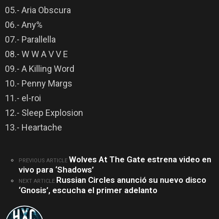
05.- Aria Obscura
06.- Any%
07.- Parallella
08.- W W A V V E
09.- A Killing Word
10.- Penny Margs
11.- el-roi
12.- Sleep Explosion
13.- Heartache
Wolves At The Gate estrena video en
See
PREVIOUS ARTICLE
vivo para ‘Shadows’
more
Russian Circles anunció su nuevo disco
NEXT ARTICLE
‘Gnosis’, escucha el primer adelanto