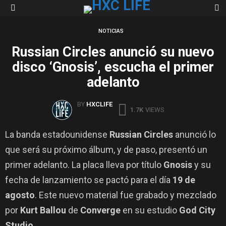
S
Menu
NOTICIAS
Russian Circles anunció su nuevo
disco ‘Gnosis’, escucha el primer
adelanto
BY
HXCLIFE
1.7K
VIEWS
La banda estadounidense
Russian Circles
anunció lo
que será su próximo álbum, y de paso, presentó un
primer adelanto. La placa lleva por título
Gnosis
y su
fecha de lanzamiento se pactó para el día
19 de
agosto
. Este nuevo material fue grabado y mezclado
por
Kurt Ballou
de
Converge
en su estudio
God City
Studio
.