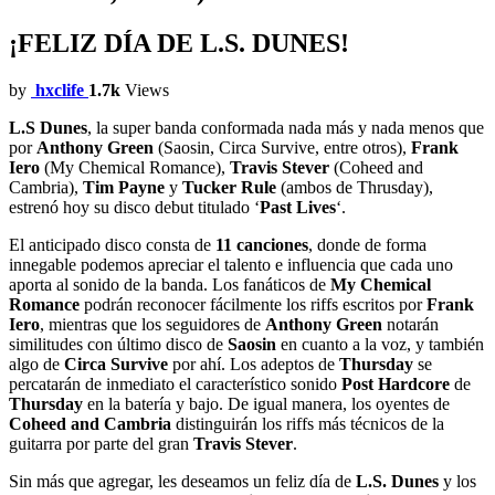
¡FELIZ DÍA DE L.S. DUNES!
by
hxclife
1.7k
Views
L.S Dunes
, la super banda conformada nada más y nada menos que
por
Anthony Green
(Saosin, Circa Survive, entre otros),
Frank
Iero
(My Chemical Romance),
Travis Stever
(Coheed and
Cambria),
Tim Payne
y
Tucker Rule
(ambos de Thrusday),
estrenó hoy su disco debut titulado ‘
Past Lives
‘.
El anticipado disco consta de
11 canciones
, donde de forma
innegable podemos apreciar el talento e influencia que cada uno
aporta al sonido de la banda. Los fanáticos de
My Chemical
Romance
podrán reconocer fácilmente los riffs escritos por
Frank
Iero
, mientras que los seguidores de
Anthony Green
notarán
similitudes con último disco de
Saosin
en cuanto a la voz, y también
algo de
Circa Survive
por ahí. Los adeptos de
Thursday
se
percatarán de inmediato el característico sonido
Post Hardcore
de
Thursday
en la batería y bajo. De igual manera, los oyentes de
Coheed and Cambria
distinguirán los riffs más técnicos de la
guitarra por parte del gran
Travis Stever
.
Sin más que agregar, les deseamos un feliz día de
L.S. Dunes
y los