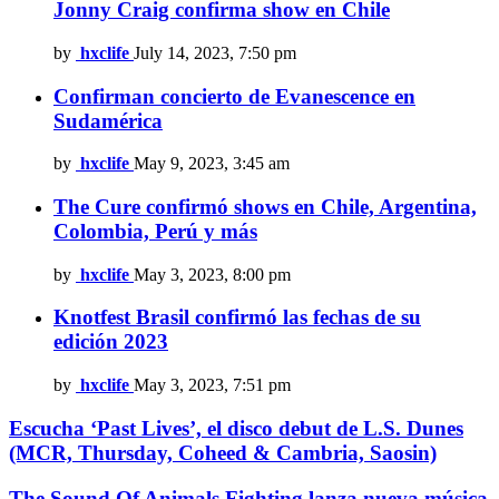
Jonny Craig confirma show en Chile
by
hxclife
July 14, 2023, 7:50 pm
Confirman concierto de Evanescence en
Sudamérica
by
hxclife
May 9, 2023, 3:45 am
The Cure confirmó shows en Chile, Argentina,
Colombia, Perú y más
by
hxclife
May 3, 2023, 8:00 pm
Knotfest Brasil confirmó las fechas de su
edición 2023
by
hxclife
May 3, 2023, 7:51 pm
Escucha ‘Past Lives’, el disco debut de L.S. Dunes
(MCR, Thursday, Coheed & Cambria, Saosin)
The Sound Of Animals Fighting lanza nueva música