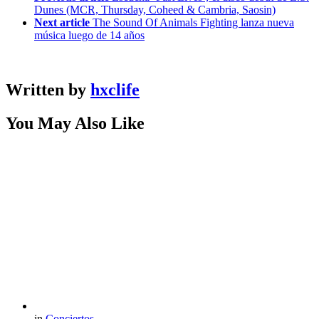
Dunes (MCR, Thursday, Coheed & Cambria, Saosin)
Next article
The Sound Of Animals Fighting lanza nueva
música luego de 14 años
Written by
hxclife
You May Also Like
in
Conciertos